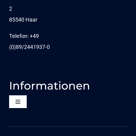
2
KARRIERE
85540 Haar
NEWS
Telefon: +49
(0)89/
2441937-0
Informationen
Toggle
Navigation
KONTAKT