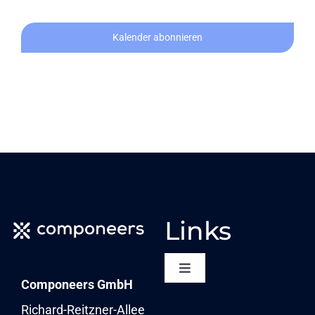
Kalender abonnieren
Links
Toggle
Componeers GmbH
Navigation
NEWSLETTER
Richard-Reitzner-Allee