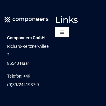
Links
Toggle
Componeers GmbH
Navigation
NEWSLETTER
Richard-Reitzner-Allee
2
KARRIERE
85540 Haar
NEWS
Telefon: +49
(0)89/
2441937-0