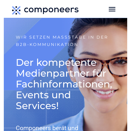
Zum
Toggl
Inhalt
Navig
springen
HOME
WIR SETZEN MASSSTÄBE IN DER B
2B-KOMMUNIKATION
MEDIEN
Der kompetente
Medienpartner für
SERVICES
Fachinformationen,
EVENTS
Events und
Services!
MEDIADATEN
Componeers berät und
NEWS