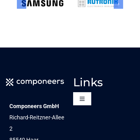
Links
Toggle
Componeers GmbH
Navigation
NEWSLETTER
Richard-Reitzner-Allee
2
KARRIERE
85540 Haar