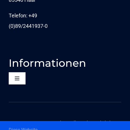
NEWS
Telefon: +49
(0)89/
2441937-0
Informationen
Toggle
Navigation
KONTAKT
DATENSCHUTZ
©2026 Componeers GmbH – Alle Rechte vorbehalten
Diese Website