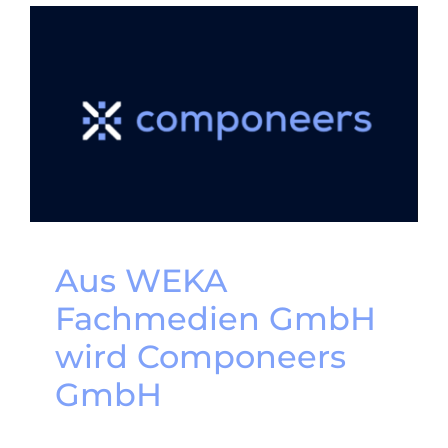
Aus WEKA
Fachmedien GmbH
wird Componeers
GmbH