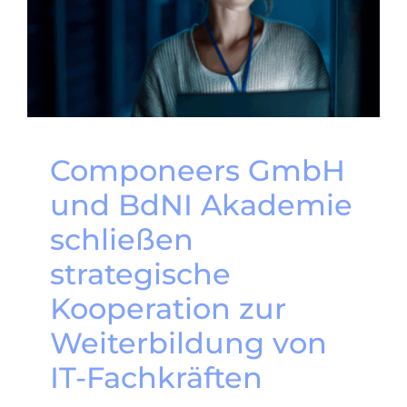
Componeers GmbH
und BdNI Akademie
schließen
strategische
Kooperation zur
Weiterbildung von
IT-Fachkräften