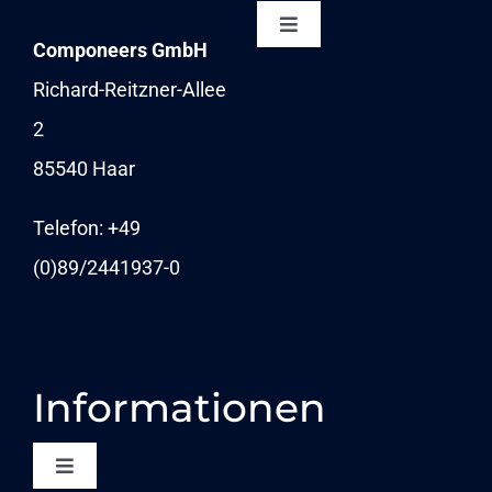
Toggle
Componeers GmbH
Navigation
NEWSLETTER
Richard-Reitzner-Allee
2
KARRIERE
85540 Haar
NEWS
Telefon: +49
(0)89/
2441937-0
Informationen
Toggle