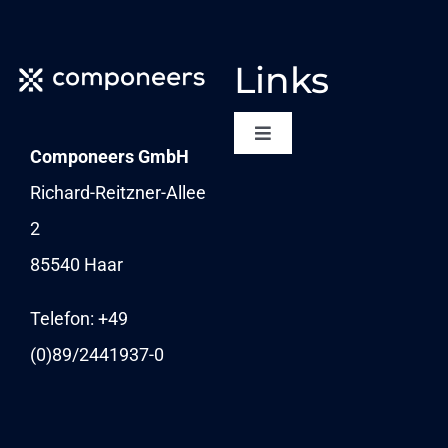
Links
Toggle
Componeers GmbH
Navigation
NEWSLETTER
Richard-Reitzner-Allee
2
KARRIERE
85540 Haar
NEWS
Telefon: +49
(0)89/
2441937-0