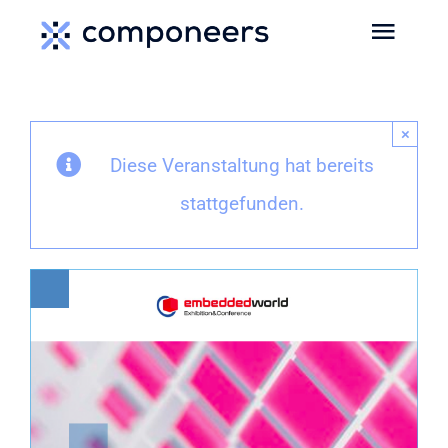
Zum
Toggl
Inhalt
Navig
springen
HOME
×
Diese Veranstaltung hat bereits
MEDIEN
stattgefunden.
SERVICES
EVENTS
MEDIADATEN
NEWS