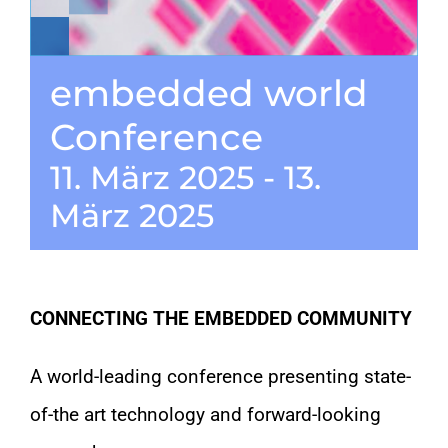
KONTAKT
embedded world
Conference
SHOP
11. März 2025
-
13.
März 2025
CONNECTING THE EMBEDDED COMMUNITY
A world-leading conference presenting state-
of-the art technology and forward-looking