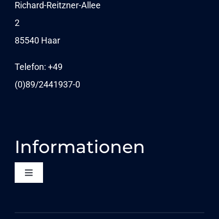
NEWSLETTER
Richard-Reitzner-Allee
2
KARRIERE
85540 Haar
NEWS
Telefon: +49
(0)89/
2441937-0
Informationen
Toggle
Navigation
KONTAKT