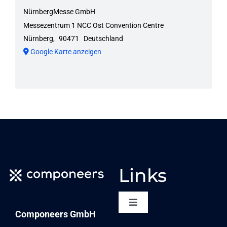
NürnbergMesse GmbH
Messezentrum 1 NCC Ost Convention Centre
Nürnberg
,
90471
Deutschland
Google Karte anzeigen
Links
Toggle
Componeers GmbH
Navigation