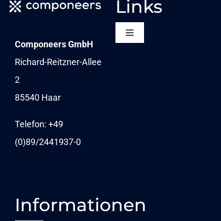
Links
Toggle
Componeers GmbH
Navigation
NEWSLETTER
Richard-Reitzner-Allee
2
KARRIERE
85540 Haar
NEWS
Telefon: +49
(0)89/
2441937-0
Informationen