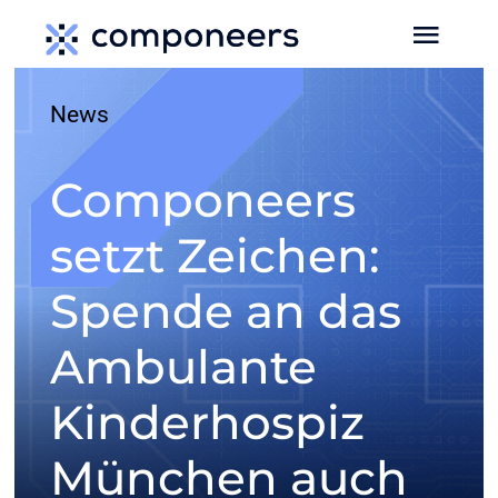
Zum
Toggl
Inhalt
Navig
springen
News
HOME
Componeers
MEDIEN
setzt Zeichen:
SERVICES
Spende an das
EVENTS
Ambulante
Kinderhospiz
MEDIADATEN
München auch
NEWS