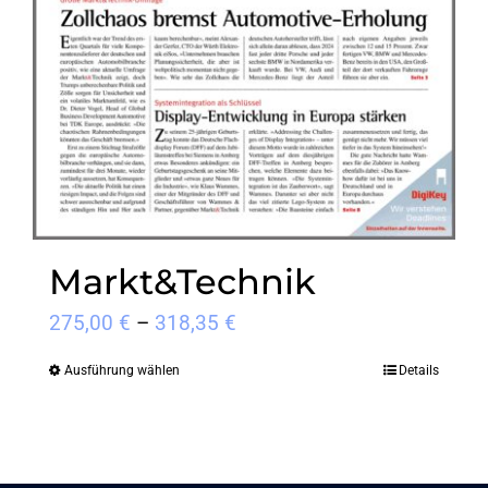
auf
der
Produktseite
gewählt
werden
Markt&Technik
Preisspanne:
275,00
€
–
318,35
€
275,00 €
Ausführung wählen
Details
Dieses
bis
Produkt
318,35 €
weist