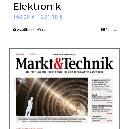
Elektronik
Preisspanne:
199,00
€
–
221,10
€
199,00 €
Ausführung wählen
Details
Dieses
bis
Produkt
221,10 €
weist
mehrere
Varianten
auf.
Die
Optionen
können