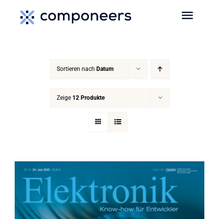
Zum
Toggl
Inhalt
Navig
springen
HOME
Sortieren nach
Datum
MEDIEN
Zeige
12 Produkte
SERVICES
EVENTS
MEDIADATEN
NEWS