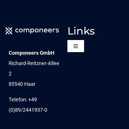
mehrere
Varianten
auf.
Links
Die
Optionen
Toggle
Componeers GmbH
Navigation
können
NEWSLETTER
Richard-Reitzner-Allee
auf
2
KARRIERE
der
85540 Haar
Produktseite
NEWS
Telefon: +49
gewählt
(0)89/
2441937-0
werden