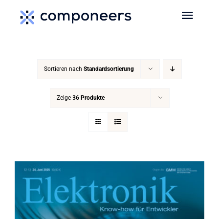
Zum
Toggl
Inhalt
Navig
springen
HOME
Sortieren nach
Standardsortierung
MEDIEN
Zeige
36 Produkte
SERVICES
EVENTS
MEDIADATEN
NEWS