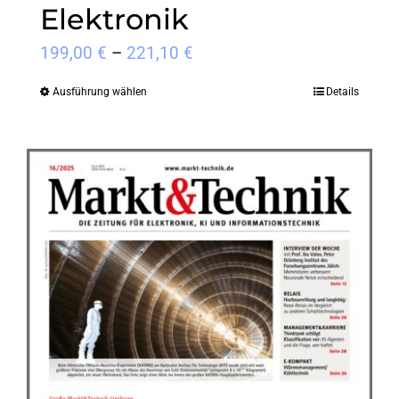
Elektronik
Preisspanne:
199,00
€
–
221,10
€
199,00 €
Ausführung wählen
Details
Dieses
bis
Produkt
221,10 €
weist
mehrere
Varianten
auf.
Die
Optionen
können