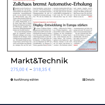
auf
der
Produktseite
gewählt
werden
Markt&Technik
Preisspanne:
275,00
€
–
318,35
€
275,00 €
Ausführung wählen
Details
Dieses
bis
Produkt
318,35 €
weist