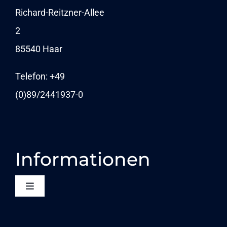
NEWSLETTER
Richard-Reitzner-Allee
2
KARRIERE
85540 Haar
NEWS
Telefon: +49
(0)89/
2441937-0
Informationen
Toggle
Navigation
KONTAKT