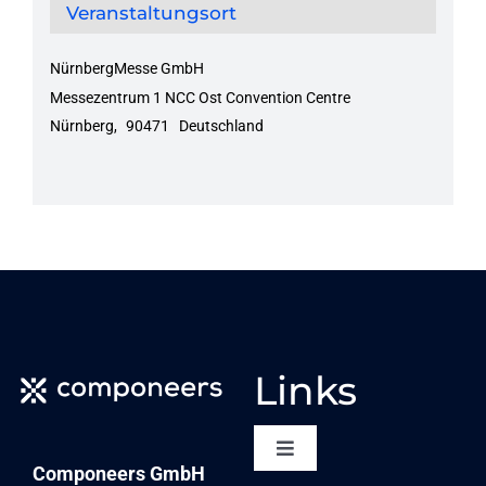
Veranstaltungsort
NürnbergMesse GmbH
Messezentrum 1 NCC Ost Convention Centre
Nürnberg
,
90471
Deutschland
Links
Toggle
Componeers GmbH
Navigation