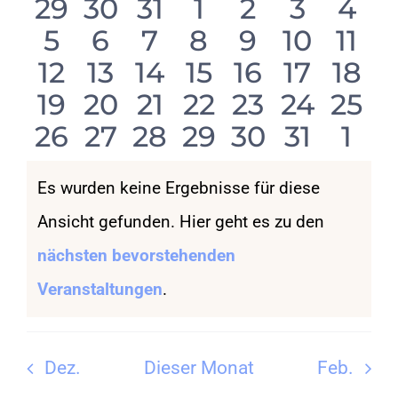
von
und
0
0
0
0
0
0
0
29
30
31
1
2
3
4
Veranstaltungen
0
0
0
0
0
Ansicht
0
0
5
6
7
8
9
10
11
Veranstaltungen
Veranstaltungen
Veranstaltungen
Veranstaltun
Veranstal
Verans
Ver
KONTAKT
0
0
0
0
0
0
0
12
13
14
15
16
17
18
Veranstaltungen
Veranstaltungen
Veranstaltungen
Veranstaltung
Veranstal
Veranst
Ver
Naviga
0
0
0
0
0
0
0
19
20
21
22
23
24
25
Veranstaltungen
Veranstaltungen
Veranstaltungen
Veranstaltung
Veranstalt
Veranst
Vera
SHOP
0
0
0
0
0
0
0
26
27
28
29
30
31
1
Veranstaltungen
Veranstaltungen
Veranstaltungen
Veranstaltung
Veranstalt
Veranst
Vera
Veranstaltungen
Veranstaltungen
Veranstaltungen
Veranstaltung
Veranstalt
Veranst
Ver
Es wurden keine Ergebnisse für diese
Ansicht gefunden. Hier geht es zu den
Hinweis
nächsten bevorstehenden
Veranstaltungen
.
Dez.
Dieser Monat
Feb.