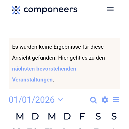
Zum
Toggl
Inhalt
Navig
springen
HOME
Veranstaltungen
Es wurden keine Ergebnisse für diese
MEDIEN
Ansicht gefunden. Hier geht es zu den
Hinweis
nächsten bevorstehenden
SERVICES
Veranstaltungen
.
EVENTS
Ve
01/01/2026
Suche
Verans
Monat
MEDIADATEN
Datum
Show
An
Kalender
M
MONTAG
D
DIENSTAG
M
MITTWOCH
D
DONNERST
F
FREITAG
S
SAMS
S
S
Suche
wählen.
Filters
Na
NEWS