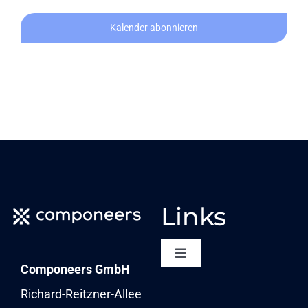
Kalender abonnieren
Links
Toggle
Componeers GmbH
Navigation
NEWSLETTER
Richard-Reitzner-Allee