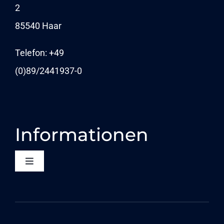
2
KARRIERE
85540 Haar
NEWS
Telefon: +49
(0)89/
2441937-0
Informationen
Toggle
Navigation
KONTAKT
DATENSCHUTZ