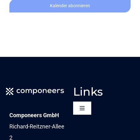
Kalender abonnieren
Links
Toggle
Componeers GmbH
Navigation
NEWSLETTER
Richard-Reitzner-Allee
2