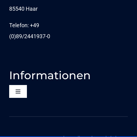
KARRIERE
85540 Haar
NEWS
Telefon: +49
(0)89/
2441937-0
Informationen
Toggle
Navigation
KONTAKT
DATENSCHUTZ