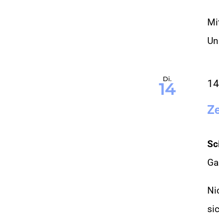
Mi
Uni
Di.
14
14
Z
Sc
Ga
Ni
si