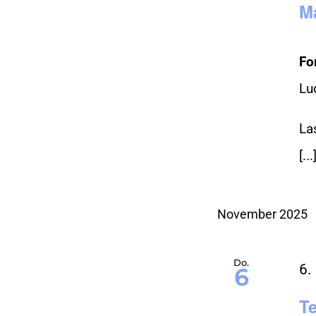
M
Fo
Lu
La
[...
November 2025
Do.
6.
6
T