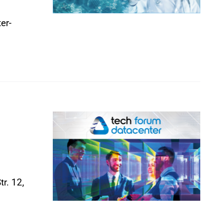
er-
r. 12,