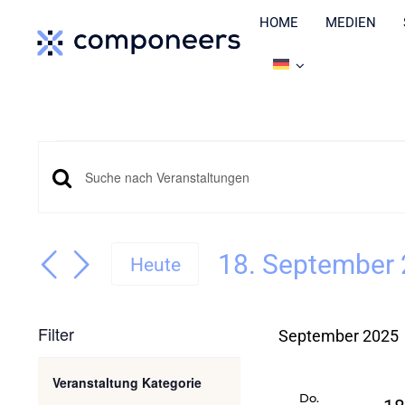
Zum
HOME
MEDIEN
Inhalt
springen
Veranstaltungen
Veranstaltungen
Bitte
Suche
Schlüsselwort
18. September
eingeben.
und
Heute
Datum
Suche
Ansichten,
wählen.
nach
Filter
September 2025
Navigation
Veranstaltungen
Wenn
Veranstaltung Kategorie
Filter
Schlüsselwort.
Do.