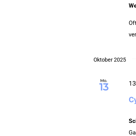
gefilterten
We
Ergebnissen
Of
aktualisiert.
ver
Oktober 2025
Mo.
13
13
C
Sc
Ga