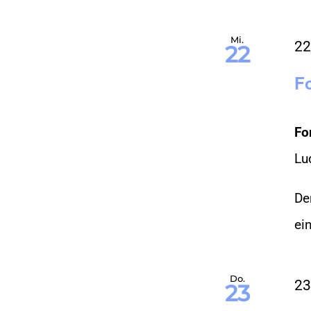
Mi.
22
22
Fo
Fo
Lu
De
ein
Do.
23
23