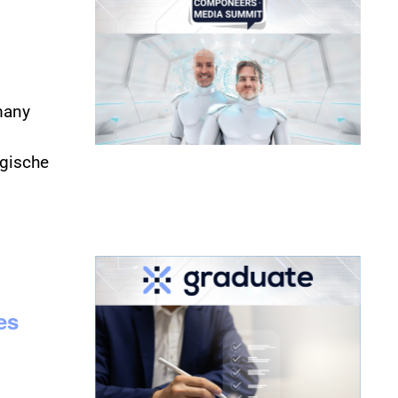
many
ogische
es