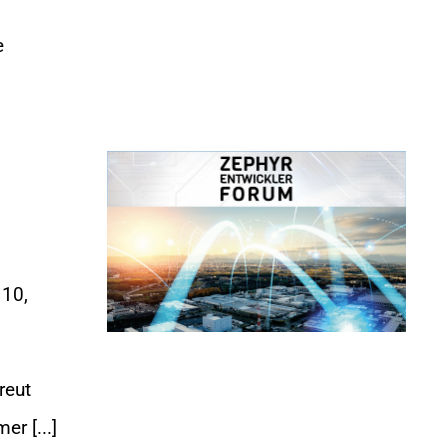
e
 10,
reut
r [...]