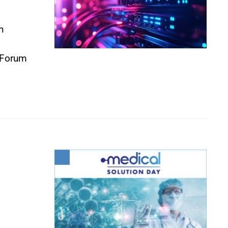
h
h Forum