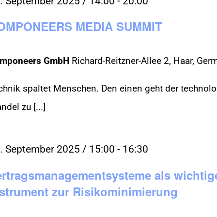
. September 2025 / 14:00
-
20:00
OMPONEERS MEDIA SUMMIT
mponeers GmbH
Richard-Reitzner-Allee 2, Haar, Ger
chnik spaltet Menschen. Den einen geht der technol
del zu [...]
. September 2025 / 15:00
-
16:30
ertragsmanagementsysteme als wichtig
nstrument zur Risikominimierung