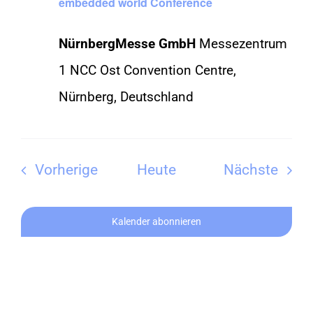
embedded world Conference
NürnbergMesse GmbH
Messezentrum
1 NCC Ost Convention Centre,
Nürnberg, Deutschland
Veranstaltungen
Vera
Vorherige
Heute
Nächste
Kalender abonnieren