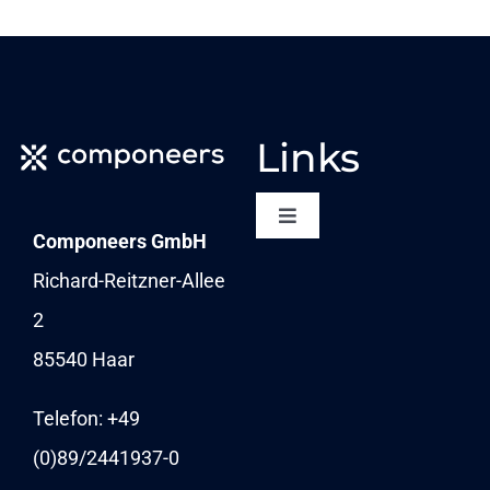
Links
Toggle
Componeers GmbH
Navigation
NEWSLETTER
Richard-Reitzner-Allee
2
KARRIERE
85540 Haar
NEWS
Telefon: +49
(0)89/
2441937-0