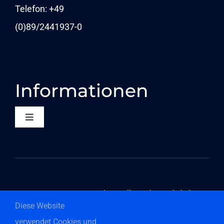
NEWS
Telefon: +49
(0)89/
2441937-0
Informationen
Toggle
Navigation
KONTAKT
DATENSCHUTZ
©2026 Componeers GmbH – Alle Rechte vorbehalten
Diese Website
COMPLIANCE
verwendet Cookies und