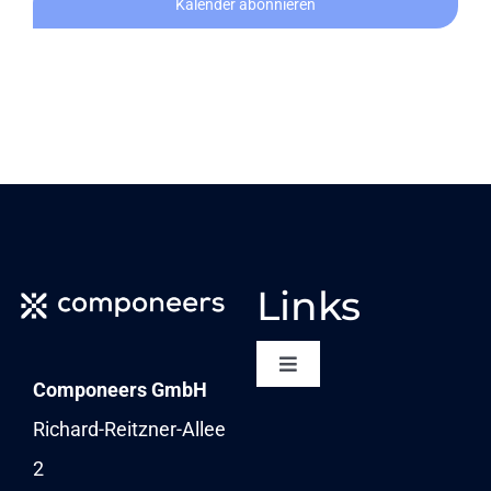
Kalender abonnieren
Links
Toggle
Componeers GmbH
Navigation
NEWSLETTER
Richard-Reitzner-Allee
2