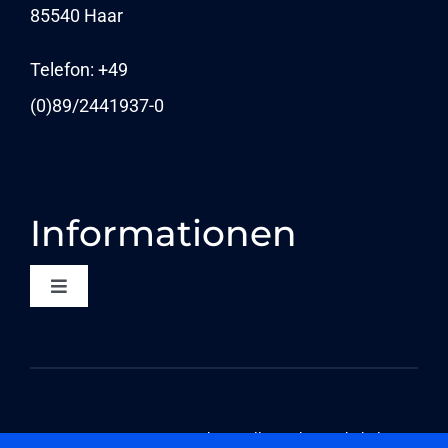
KARRIERE
85540 Haar
NEWS
Telefon: +49
(0)89/
2441937-0
Informationen
Toggle
Navigation
KONTAKT
DATENSCHUTZ
©2026 Componeers GmbH – Alle Rechte vorbehalten