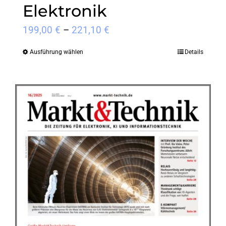
Elektronik
Preisspanne:
199,00
€
–
221,10
€
199,00 €
Ausführung wählen
Details
Dieses
bis
Produkt
221,10 €
weist
mehrere
Varianten
auf.
Die
Optionen
können