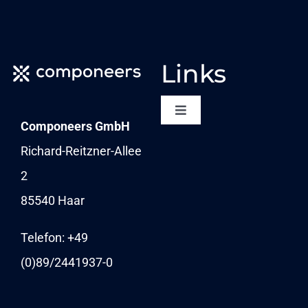
mehrere
Varianten
auf.
Links
Die
Optionen
Toggle
Componeers GmbH
Navigation
können
NEWSLETTER
Richard-Reitzner-Allee
auf
2
KARRIERE
der
85540 Haar
Produktseite
NEWS
Telefon: +49
gewählt
(0)89/
2441937-0
werden