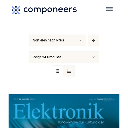
Zum
Toggl
Inhalt
Navig
springen
HOME
Sortieren nach
Preis
MEDIEN
Zeige
24 Produkte
SERVICES
EVENTS
MEDIADATEN
NEWS