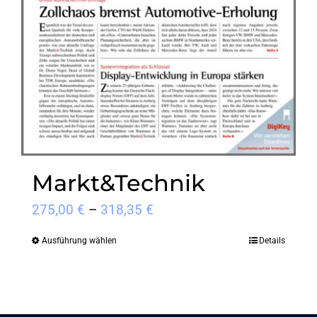
auf
der
Produktseite
gewählt
werden
Markt&Technik
Preisspanne:
275,00
€
–
318,35
€
275,00 €
Ausführung wählen
Details
Dieses
bis
Produkt
318,35 €
weist