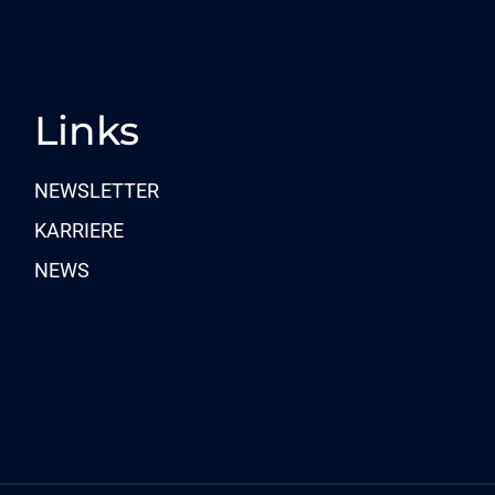
auf.
Die
Optionen
Links
können
auf
NEWSLETTER
der
KARRIERE
Produktseite
NEWS
gewählt
werden