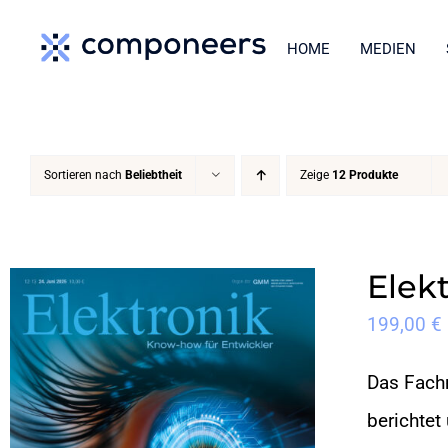
Zum
HOME
MEDIEN
Inhalt
springen
Sortieren nach
Beliebtheit
Zeige
12 Produkte
Elek
199,00
€
Das Fachm
berichtet