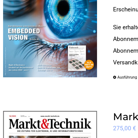
Erschein
Sie erhal
Abonneme
Abonnemen
Versandk
Ausführung
Mark
275,00
€