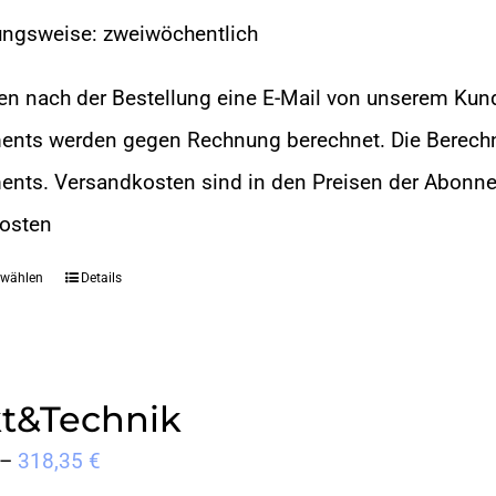
ungsweise: zweiwöchentlich
ten nach der Bestellung eine E-Mail von unserem Kun
nts werden gegen Rechnung berechnet. Die Berech
ts. Versandkosten sind in den Preisen der Abonneme
osten
 wählen
Details
Dieses
Produkt
weist
t&Technik
mehrere
Varianten
Preisspanne:
–
318,35
€