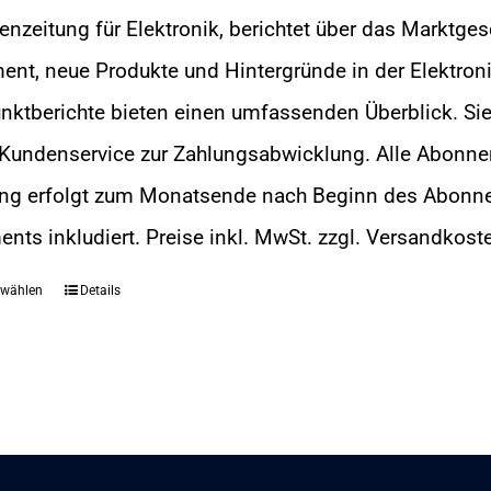
auf.
275,00 €
nzeitung für Elektronik, berichtet über das Marktge
Die
bis
t, neue Produkte und Hintergründe in der Elektroni
Optionen
318,35 €
ktberichte bieten einen umfassenden Überblick. Sie 
können
Kundenservice zur Zahlungsabwicklung. Alle Abonn
auf
ng erfolgt zum Monatsende nach Beginn des Abonnem
der
ts inkludiert. Preise inkl. MwSt. zzgl. Versandkos
Produktseite
gewählt
 wählen
Details
Dieses
werden
Produkt
weist
mehrere
Varianten