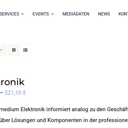
SERVICES
EVENTS
MEDIADATEN
NEWS
KON
tronik
Preisspanne:
–
221,10
€
199,00 €
edium Elektronik informiert analog zu den Geschäft
bis
 über Lösungen und Komponenten in der professionel
221,10 €