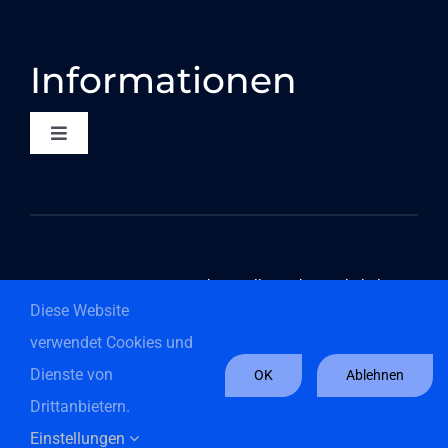
Informationen
Toggle
Navigation
KONTAKT
DATENSCHUTZ
©2026 Componeers GmbH – Alle Rechte vorbehalten
Diese Website
COMPLIANCE
verwendet Cookies und
Dienste von
OK
Ablehnen
HINWEISGEBERSYSTEM
Drittanbietern.
English
(
Englisch
)
Deutsch
Einstellungen