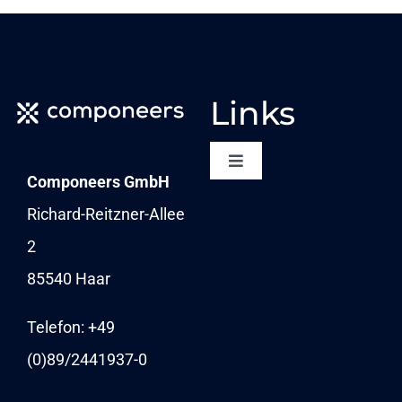
Links
Toggle
Componeers GmbH
Navigation
NEWSLETTER
Richard-Reitzner-Allee
2
KARRIERE
85540 Haar
NEWS
Telefon: +49
(0)89/
2441937-0